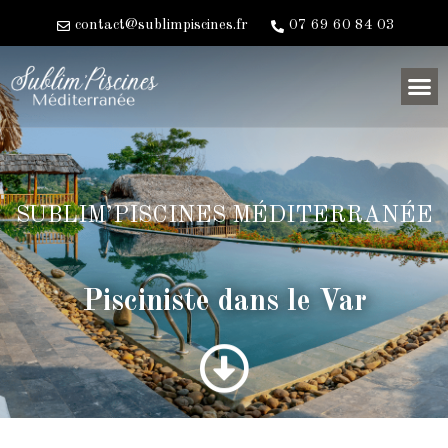
contact@sublimpiscines.fr
07 69 60 84 03
SUBLIM’PISCINES MÉDITERRANÉE
Pisciniste dans le Var