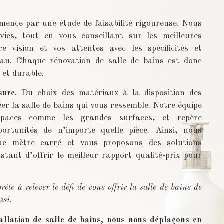
ence par une étude de faisabilité rigoureuse. Nous
es, tout en vous conseillant sur les meilleures
e vision et vos attentes avec les spécificités et
’eau. Chaque rénovation de salle de bains est donc
 et durable.
sure.
Du choix des matériaux à la disposition des
r la salle de bains qui vous ressemble. Notre équipe
espaces comme les grandes surfaces, et repère
portunités de n’importe quelle pièce. Ainsi, nous
que mètre carré et vous proposons des solutions
stant d’offrir le meilleur rapport qualité-prix pour
ête à relever le défi de vous offrir la salle de bains de
ssi.
allation de salle de bains, nous nous déplaçons en