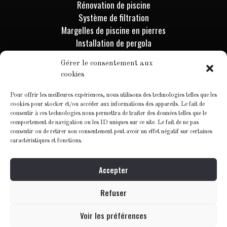
Rénovation de piscine
Système de filtration
Margelles de piscine en pierres
Installation de pergola
Installation de spa & sauna
Gérer le consentement aux
Mur de pierre
cookies
Rénovation de salle de bains
Pour offrir les meilleures expériences, nous utilisons des technologies telles que les
Informations
cookies pour stocker et/ou accéder aux informations des appareils. Le fait de
consentir à ces technologies nous permettra de traiter des données telles que le
comportement de navigation ou les ID uniques sur ce site. Le fait de ne pas
Contactez-nous
consentir ou de retirer son consentement peut avoir un effet négatif sur certaines
Blog
caractéristiques et fonctions.
Accepter
Refuser
©2025, sublim’piscines tous droits réservés.
Voir les préférences
Cookies
Mentions légales